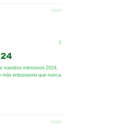
odo se coordina de buena
Estudiantes. Estamos muy
diantes y sus familias nos
ación. Daniela, en la foto, ha
024
r nuestros intensivos 2024,
y más entusiasmo que nunca.