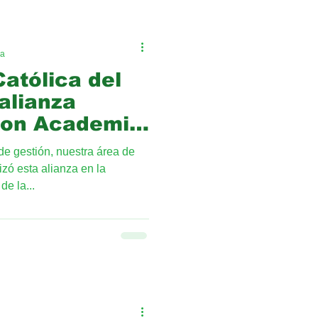
ra
atólica del
alianza
con Academia
e gestión, nuestra área de
zó esta alianza en la
de la...