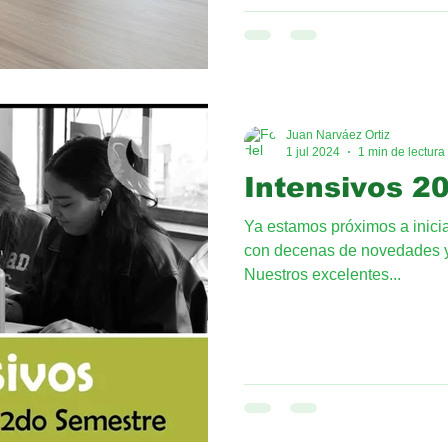
buenos resultados cuando t
manera; Academia-Familia-
orgullosos de que estos estu
hayan elegido para su prepar
obtenid
Juan Narváez Ortiz
1 jul 2024
1 min de lectura
Intensivos 2
Ya estamos próximos a inicia
con decenas de novedades 
Nuestros excelentes...