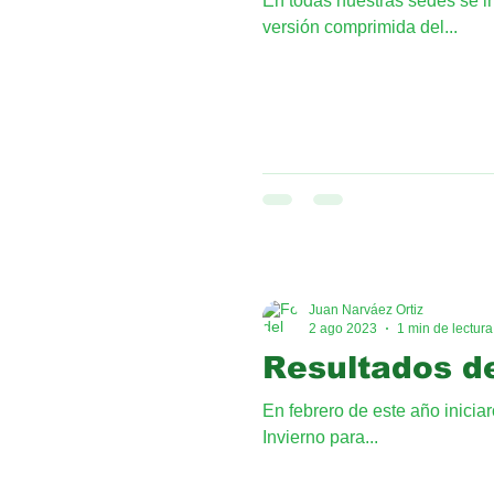
En todas nuestras sedes se i
versión comprimida del...
Juan Narváez Ortiz
2 ago 2023
1 min de lectura
Resultados d
En febrero de este año inici
Invierno para...