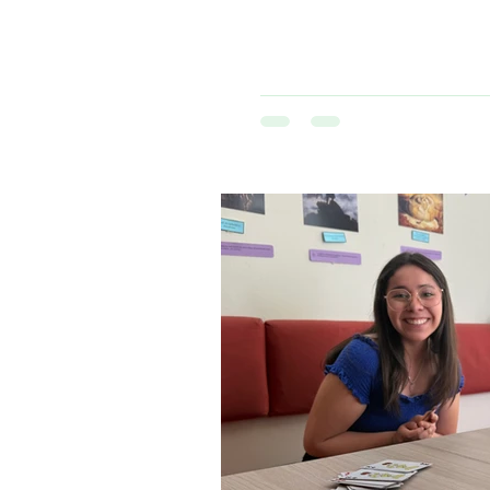
lo cual ha sido clave en nues
activament