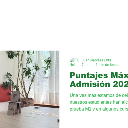
tro modelo online, esto hace que los estudiantes se tomen más e
Juan Narváez Ortiz
7 ene
1 min de lectura
Puntajes Má
Admisión 20
Una vez más estamos de cel
nuestros estudiantes han al
prueba M1 y en algunos cur
los 900 puntos. Hemos evid
nuestro modelo cercano, per