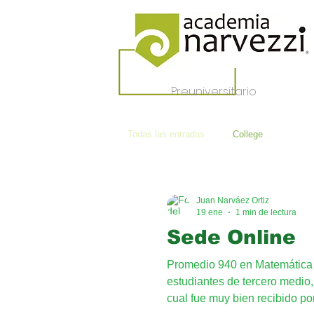
Preuniversitario
Todas las entradas
College
Juan Narváez Ortiz
19 ene
1 min de lectura
Sede Online
Promedio 940 en Matemática M
estudiantes de tercero medio,
cual fue muy bien recibido po