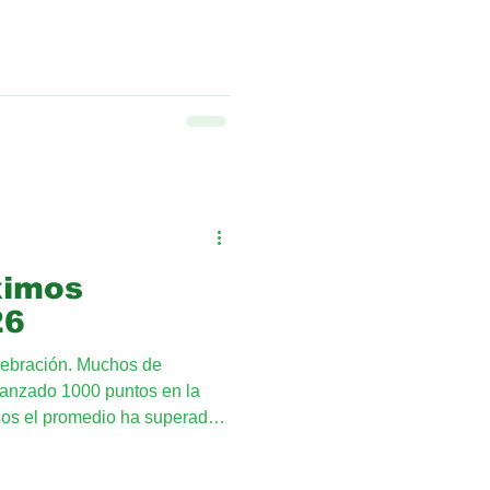
n serio la clase y participen
ximos
26
ebración. Muchos de
canzado 1000 puntos en la
sos el promedio ha superado
enciado desde el 2015 como
severante y exigente, da