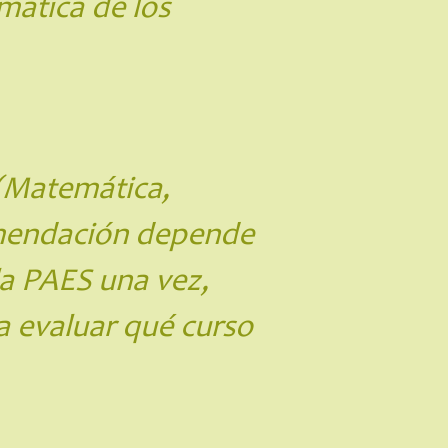
mática de los
(Matemática,
comendación depende
la PAES una vez,
a evaluar qué curso