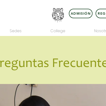
ADMISIÓN
REG
Sedes
College
Nosot
reguntas Frecuent