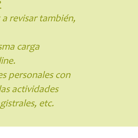
?
 a revisar también,
isma carga
ine.
es personales con
las actividades
istrales, etc.