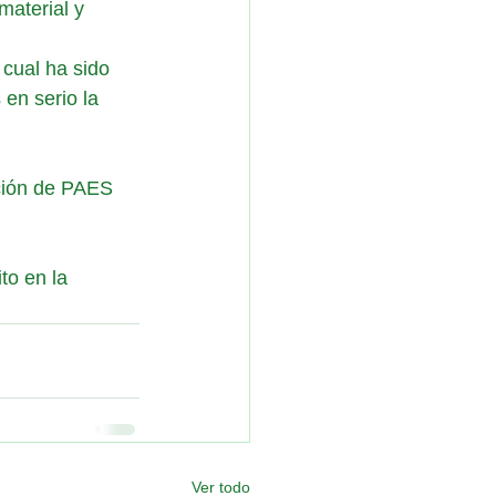
aterial y 
 cual ha sido 
en serio la 
ción de PAES 
o en la 
Ver todo