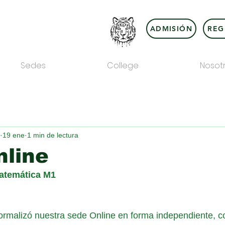
ADMISIÓN
REG
Sedes
College
Nosot
19 ene
1 min de lectura
nline
atemática M1
ormalizó nuestra sede Online en forma independiente, c