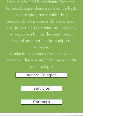
Dese el año 2018 Academia Narvezzi
ha estado expendiendo su alcance hasta
los colegios, acompañando y
asesorando en procesos de preparación
PSU (ahora PDT) con toma de ensayos y
entrega de informes de desempeños
desarrollados por nuestro equipo de
software.
Contáctanos y consulta que servicios
podemos ofrecerte según las necesidades
de tu colegio
Acceso Colegios
Servicios
Contacto