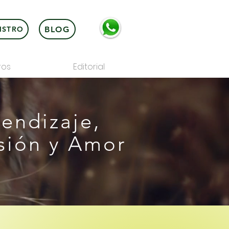
BLOG
ISTRO
ros
Editorial
endizaje,
sión y Amor