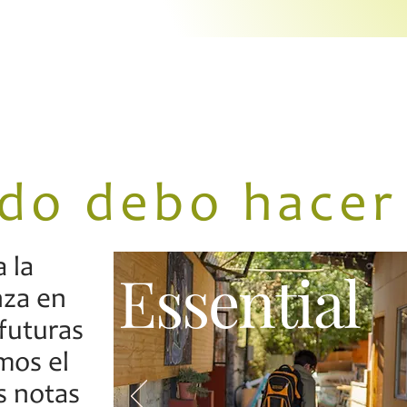
do debo hacer
 la
Essential
nza en
futuras
mos el
s notas