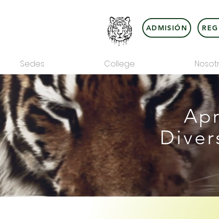
ADMISIÓN
REG
Sedes
College
Nosot
Apr
Diver