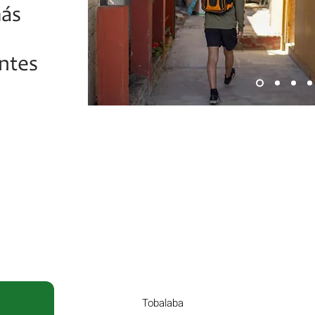
más
ntes
Tobalaba