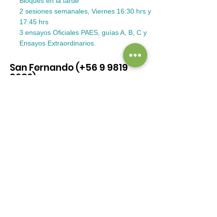
Bloques en la tarde
2 sesiones semanales, Viernes 16:30 hrs y
17:45 hrs
3 ensayos Oficiales PAES, guías A, B, C y
Ensayos Extraordinarios.
San Fernando (+56
9 9819
9082)
Matemáticas
Contenido M1 y M2
2 sesiones semanales, Martes 19:00 hrs y
Jueves 19:00 hrs
3 ensayos Oficiales PAES, guías A, B, C y
Ensayos Extraordinarios.
Modalidad Online