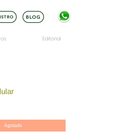
BLOG
ISTRO
ros
Editorial
lular
Agotado