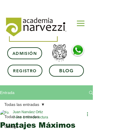
ADMISIÓN
BLOG
REGISTRO
Entrada
Todas las entradas
Juan Narváez Ortiz
Todas las entradas
7 ene
1 min de lectura
Puntajes Máximos
College