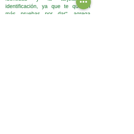
identificación, ya que te quedan 
más pruebas por dar", agrega 
Lobos. 
¿Y después de la prueba?
Un descanso. "Un carrete con las 
medidas correspondientes de 
cuidado sanitario, descansar, pasar 
tiempo con la familia, 
desconectarse. De alguna forma, 
cerrar el proceso de la prueba", 
puntualiza.
Cuéntanos, ¿Qué vas a hacer tú 
después de rendir la PDT este 
invierno?