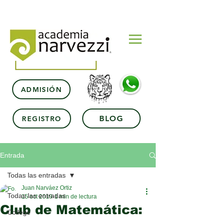
ADMISIÓN
BLOG
REGISTRO
Entrada
Todas las entradas
Juan Narváez Ortiz
Todas las entradas
15 oct 2019
1 min de lectura
Club de Matemática:
College