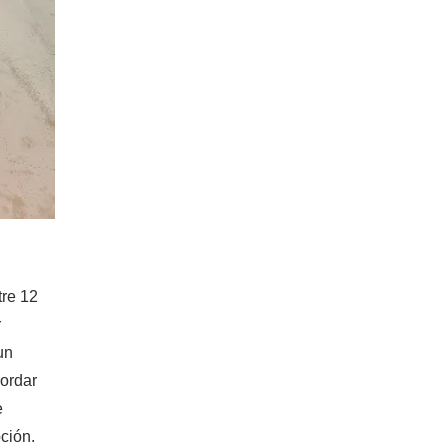
tre 12
r
un
bordar
e
ción.